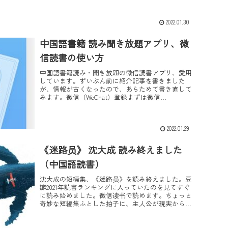
書籍をご紹...
2022.01.30
中国語書籍 読み聞き放題アプリ、微
信読書の使い方
中国語書籍読み・聞き放題の微信読書アプリ、愛用
しています。ずいぶん前に紹介記事を書きました
が、情報が古くなったので、あらためて書き直して
みます。微信（WeChat）登録まずは微信
（WeChat）に登録が必要です。WeChatアプリ経由
で本人...
2022.01.29
《迷路员》 沈大成 読み終えました
（中国語読書）
沈大成の短編集、《迷路员》を読み終えました。豆
瓣2021年読書ランキングに入っていたのを見てすぐ
に読み始めました。微信读书で読めます。ちょっと
奇妙な短編集ふとした拍子に、主人公が現実から迷
いだし、奇妙なできごとに遭遇します。ふしぎなこ
とが起...