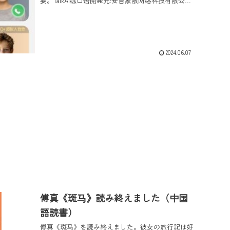
要。TalkAI练口语開発元:安吉象限网络科技有限公司
無料posted withアプリ...
2024.06.07
傅真《斑马》読み終えました（中国
語読書）
傅真《斑马》を読み終えました。彼女の旅行記は好