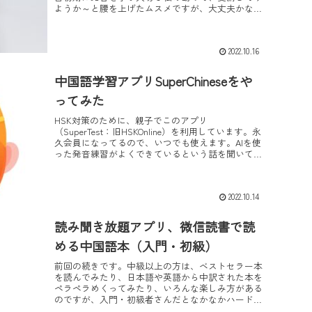
ようか～と腰を上げたムスメですが、大丈夫かなあ
と正直心配でした。積極的に情報を探し集めて受講
する社会人...
2022.10.16
中国語学習アプリSuperChineseをや
ってみた
HSK対策のために、親子でこのアプリ
（SuperTest：旧HSKOnline）を利用しています。永
久会員になってるので、いつでも使えます。AIを使
った発音練習がよくできているという話を聞いて、
同じデベロッパーから出ている、SuperChi...
2022.10.14
読み聞き放題アプリ、微信読書で読
める中国語本（入門・初級）
前回の続きです。中級以上の方は、ベストセラー本
を読んでみたり、日本語や英語から中訳された本を
ペラペラめくってみたり、いろんな楽しみ方がある
のですが、入門・初級者さんだとなかなかハードル
が高いと思います。入門・初級レベルでも楽しめる