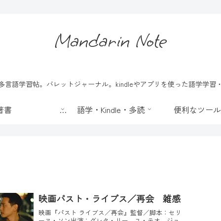
Mandarin Note
言語学習帖。バレットジャーナル。kindleやアプリを使った語学学
📖 著書
語学・Kindle・多読
便利なツール
映画パスト・ライブス／再会 雑感
映画『パスト ライブス／再会』監督／脚本：セリ
ーヌ・ソン出演：グレタ・リー、ユ・テオ、ジョ