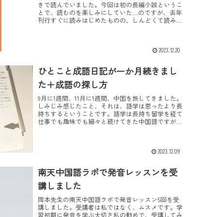
きで読んでいました。今回は初の長編小説というこ
とで、読むのを楽しみにしていた…のですが、去年
刊行すぐに読みはじめたものの、しんどくて読み進
められませんでした。この作品は彼女自身の実体験
（三度の流...
2023.12.20
ひとこと成語日記が一か月続きまし
た＋成語の探し方
9月に1週間、11月に1週間、中国を旅してきました。
しみじみ感じたこと、それは、語学は思ったより長
持ちするということです。語学は長持ち留学を経て
仕事でも趣味でも細々と続けてきた中国語ですが、
ここ数年は発話の機会がほとんどない状態でした。
それ...
2023.12.09
南天中国語ラボで発音レッスンを受
講しました
岡本先生の南天中国語ラボで発音レッスン5回を受
講しました。受講者は私ではなく、ムスメです。学
習初期に発音を学ぶ大切さ私の勧めで、受講してみ