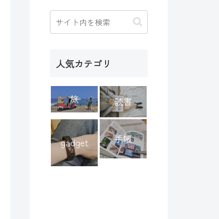
人気カテゴリ
旅
読書
手帳
gadget