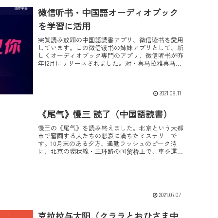
微信听书・中国語オーディオブック
を学習に活用
実質読み放題の中国語読書アプリ、微信读书を愛用
しています。この微信读书の姉妹アプリとして、新
しくオーディオブック専門のアプリ、微信听书が昨
年12月にリリースされました。対・喜马拉雅喜马拉
雅アプリを利用されている方は、微信版・喜马拉雅
というと...
2021.08.11
《尾气》慢三 読了（中国語読書）
慢三の《尾气》を読み終えました。北京という大都
市で奮闘する人たちの悲哀に満ちたミステリーで
す。10月末のある夕方、通勤ラッシュのピーク時
に、北京の環状線・三环路の国贸桥上で、車を運転
していた男が突然死。現場に駆けつけた刑事・马牛
は、フロント...
2021.07.07
克拉拉与太阳（クララとおひさま中