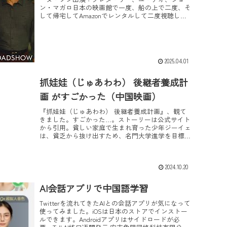
ン・マガロ日本の映画館で一度、船の上で二度、そ
して帰宅してAmazonでレンタルして二度視聴しま
した。なんだか心に残る映画です。ソウルに暮らす
12歳の...
2025.04.01
抓娃娃（じゅあわわ） 後継者養成計
画 がすごかった（中国映画）
『抓娃娃（じゅあわわ） 後継者養成計画』、観て
きました。すごかった…。ストーリーは公式サイト
から引用。貧しい家庭で生まれ育った少年ジーイェ
は、貧乏から抜け出すため、名門大学進学を目標に
日々勉強に勤しんでいた。しかし成長するにつれ親
や隣人たち...
2024.10.20
AI会話アプリで中国語学習
Twitterを流れてきたAIとの会話アプリが気になって
使ってみました。iOSは日本のストアでインストー
ルできます。Androidアプリはサイドロードが必