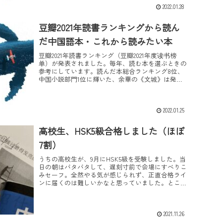
2022.01.28
豆瓣2021年読書ランキングから読ん
だ中国語本・これから読みたい本
豆瓣2021年読書ランキング（豆瓣2021年度读书榜
单）が発表されました。毎年、読む本を選ぶときの
参考にしています。読んだ本総合ランキング8位、
中国小説部門1位に輝いた、余華の《文城》は発売
すぐに読みました！中国文学でランキング上位に入
るの...
2022.01.25
高校生、HSK5級合格しました（ほぼ
7割）
うちの高校生が、9月にHSK5級を受験しました。当
日の朝はバタバタして、遅刻寸前で会場にすべりこ
みセーフ。全然やる気が感じられず、正直合格ライ
ンに届くのは難しいかなと思っていました。ところ
がふたを開けると200点オーバー、ほぼほぼ7割とれ
て...
2021.11.26