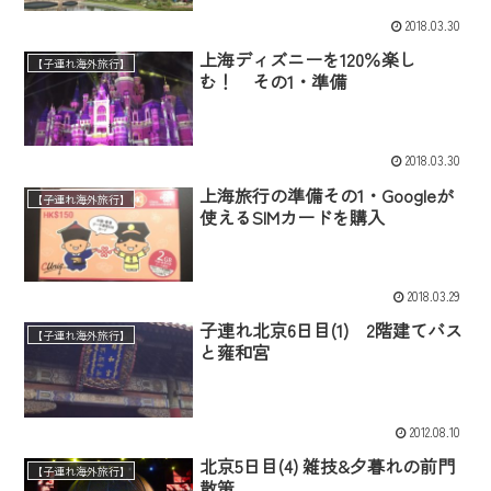
2018.03.30
上海ディズニーを120％楽し
【子連れ海外旅行】
む！ その1・準備
2018.03.30
上海旅行の準備その1・Googleが
【子連れ海外旅行】
使えるSIMカードを購入
2018.03.29
子連れ北京6日目(1) 2階建てバス
【子連れ海外旅行】
と雍和宮
2012.08.10
北京5日目(4) 雑技&夕暮れの前門
【子連れ海外旅行】
散策