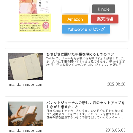
メルカリ
Kindle
Amazon
楽天市場
Yahooショッピング
ひさびさに開いた手帳を埋めるときのコツ
Twitterで、「一か月も手帳に何も書けず」と投稿しました
が、久々に手帳を開いてちゃんと見てみたら、7月からほぼ
2か月、何にも書いてませんでした。びっくり。市販の手
帳、特に1日1ページタイプだったりすると、手帳本体の6分
の1を無駄にしたこ...
2022.08.26
mandarinnote.com
バレットジャーナルの新しい月のセットアップを
しながら考えたこと
月の初めにトラッカーというか、ひと月分の日付を横に並
べた見開きページを作ります。このページを作りながら、
自分の頭を整理するつもりで書き出していったツイートで
す。新しい月への切り替え作業はこのページを作るのみ。
手間いらず、でも過ぎたひと月を振...
2018.08.05
mandarinnote.com