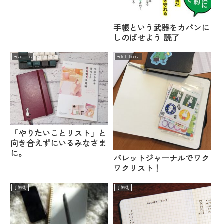
手帳という武器をカバンに
しのばせよう 読了
BuJo Tips
Bullet Journal
「やりたいことリスト」と
向き合えずにいるみなさま
に。
バレットジャーナルでワク
ワクリスト！
手帳術
手帳術