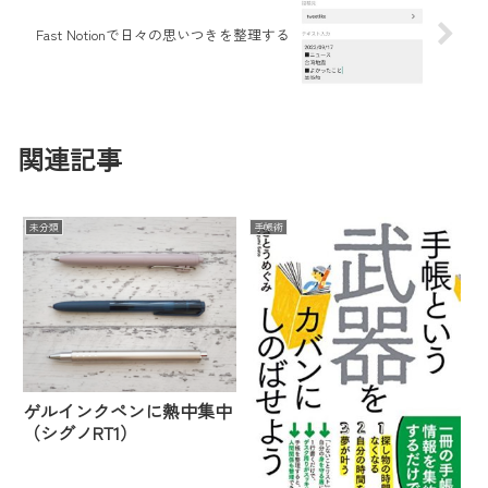
Fast Notionで日々の思いつきを整理する
関連記事
未分類
手帳術
ゲルインクペンに熱中集中
（シグノRT1）