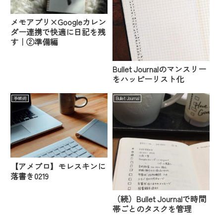
メモアプリ×Googleカレン
ダー連携で快適に日記を残
す｜②準備編
Bullet Journalのマンスリー
をハッピーリスト化
手帳術
Bullet Journal
【アメブロ】モレスキンに
落書き0219
（続）Bullet Journalで時間
帯ごとのタスクを管理