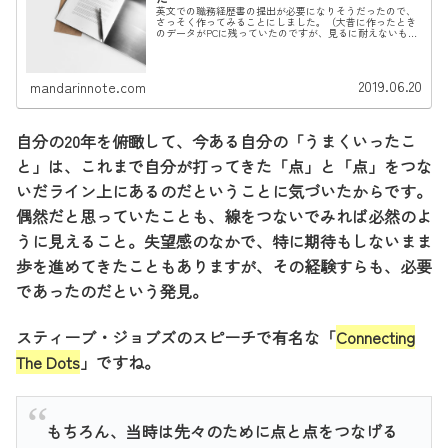
英文での職務経歴書の提出が必要になりそうだったので、
さっそく作ってみることにしました。（大昔に作ったとき
のデータがPCに残っていたのですが、見るに耐えないもの
だったので作り変えました。）大変だったけど、作り上げ
たものを読んでると、自信がむく...
2019.06.20
mandarinnote.com
自分の20年を俯瞰して、今ある自分の「うまくいったこ
と」は、これまで自分が打ってきた「点」と「点」をつな
いだライン上にあるのだということに気づいたからです。
偶然だと思っていたことも、線をつないでみれば必然のよ
うに見えること。失望感のなかで、特に期待もしないまま
歩を進めてきたこともありますが、その経験すらも、必要
であったのだという発見。
スティーブ・ジョブズのスピーチで有名な「
Connecting
The Dots
」ですね。
もちろん、当時は先々のために点と点をつなげる