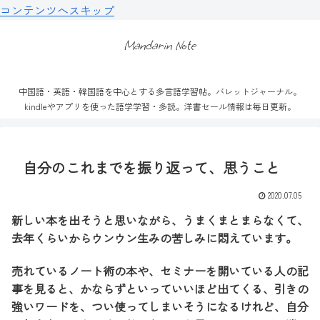
コンテンツへスキップ
Mandarin Note
中国語・英語・韓国語を中心とする多言語学習帖。バレットジャーナル。
kindleやアプリを使った語学学習・多読。洋書セール情報は毎日更新。
自分のこれまでを振り返って、思うこと
2020.07.05
新しい本を出そうと思いながら、うまくまとまらなくて、
去年くらいからウンウン生みの苦しみに悶えています。
売れているノート術の本や、セミナーを開いている人の記
事を見ると、かならずといっていいほど出てくる、引きの
強いワードを、つい使ってしまいそうになるけれど、自分