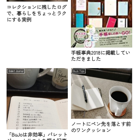
コレクションに残したログ
で、暮らしをちょっとラク
にする実例
手帳事典2018に掲載してい
ただきました
Bullet Journal
BuJo Tips
ノートにペン先を落とす前
のワンクッション
「BuJoは非効率」バレット