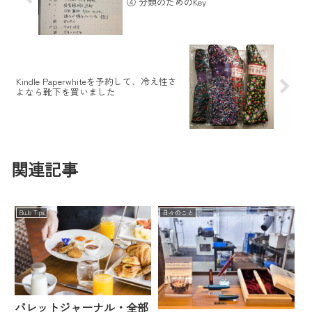
④ 分類のためのKey
Kindle Paperwhiteを予約して、冷え性さ
よなら靴下を買いました
関連記事
BuJo Tips
日々のこと
バレットジャーナル・全部