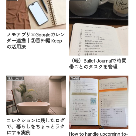
メモアプリ×Googleカレン
ダー連携｜③番外編 Keep
の活用法
（続）Bullet Journalで時間
帯ごとのタスクを管理
Bullet Journal
手帳術
コレクションに残したログ
で、暮らしをちょっとラク
にする実例
How to handle upcoming to-