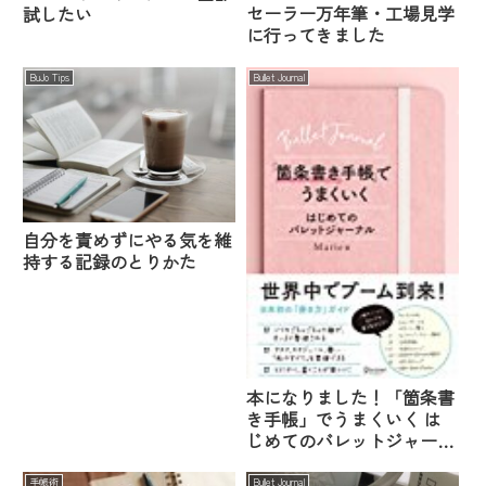
セーラー万年筆・工場見学
試したい
に行ってきました
BuJo Tips
Bullet Journal
自分を責めずにやる気を維
持する記録のとりかた
本になりました！「箇条書
き手帳」でうまくいく は
じめてのバレットジャーナ
ル
手帳術
Bullet Journal