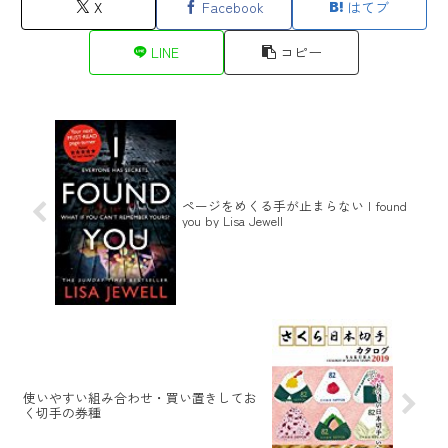
X
Facebook
はてブ
LINE
コピー
ページをめくる手が止まらない I found
you by Lisa Jewell
使いやすい組み合わせ・買い置きしてお
く切手の券種