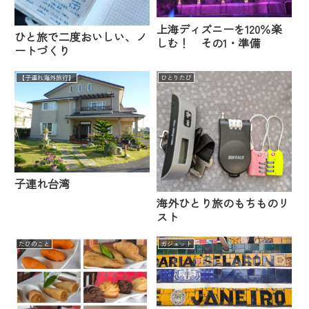
上海ディズニーを120％楽
ひと旅で二度おいしい、ノ
しむ！ その1・準備
ートづくり
【子連れ海外旅行】
ひとりたび
子連れ台湾
海外ひとり旅のもちものリ
スト
たびのこと
ガジェット