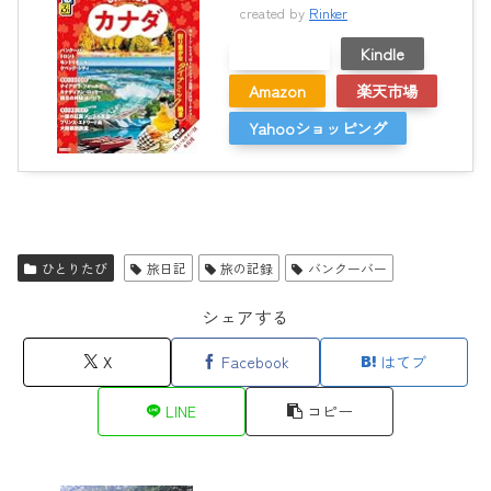
created by
Rinker
メルカリ
Kindle
Amazon
楽天市場
Yahooショッピング
ひとりたび
旅日記
旅の記録
バンクーバー
シェアする
X
Facebook
はてブ
LINE
コピー