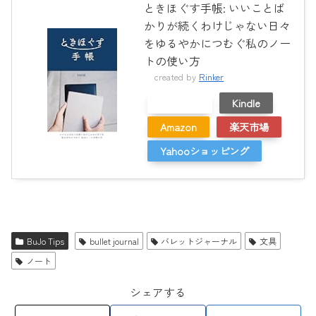
ときほぐす手帳: いいことば
かりが続くわけじゃない日々
をゆるやかにつむぐ私のノー
トの使い方
created by
Rinker
メルカリ
Kindle
Amazon
楽天市場
Yahooショッピング
BuJo Tips
bullet journal
バレットジャーナル
文具
ノート
シェアする