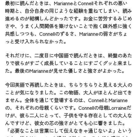
最初に読んだときは、MarianneとConnellそれぞれの悪い
時期と、自分自身の同じような経験を重ねてしまい、読み
進めるのが結構しんどかったです。お金に苦労するみじめ
さや、うまく人間関係を築けないことで抱く疎外感に強く
共感しつつも、Connellのずるさ、Marianneの弱さがちょ
っと受け入れられなかった。
それだけに、二度目に中国語で読んだときは、終盤のあた
りで彼らがすごく成長していることにすごくグッと来まし
た。最後のMarianneが見せた優しさと強さがよかった。
今回英語で再読したときは、ちらりちらりと見える大人の
ことが気になりました。この物語、大人がほとんど出てき
ません。全体を通じて登場するのは、ConnellとMarianne
の、それぞれの母親くらいです。Connellの母親Lorraineだ
けが、彼ら二人にとって、子供を守る存在としての大人な
んですけど、彼女の芯の強さがとても心に響きました。
「必要なことは言葉にして伝えなきゃ通じないよ」という