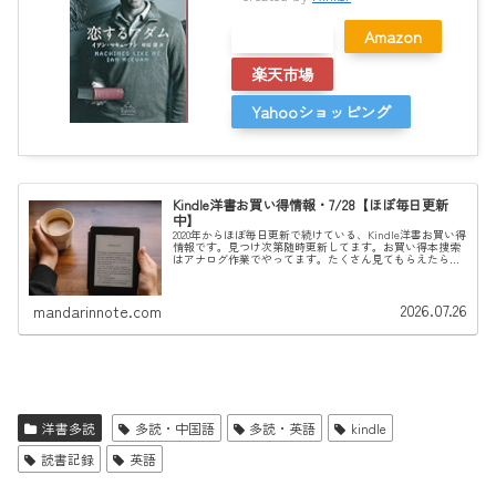
メルカリ
Amazon
楽天市場
Yahooショッピング
Kindle洋書お買い得情報・7/28【ほぼ毎日更新
中】
2020年からほぼ毎日更新で続けている、Kindle洋書お買い得
情報です。見つけ次第随時更新してます。お買い得本捜索
はアナログ作業でやってます。たくさん見てもらえたら更
新の励みになりますので、長く続けるためにご支援いただ
けるとありがたいです...
2026.07.26
mandarinnote.com
洋書多読
多読・中国語
多読・英語
kindle
読書記録
英語