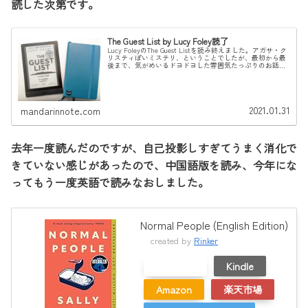
読した次第です。
The Guest List by Lucy Foley読了
Lucy FoleyのThe Guest Listを読み終えました。アガサ・ク
リスティぽいミステリ、ということでしたが、最初から最
後まで、気がめいるドヨドヨした雰囲気たっぷりのお話で
した。あらすじ船でしかたどりつけないアイルランドの島
で開催...
2021.01.31
mandarinnote.com
去年一度読んだのですが、自己投影しすぎてうまく消化で
きていない感じがあったので、中国語版を読み、今年にな
ってもう一度英語で読みなおしました。
Normal People (English Edition)
created by
Rinker
メルカリ
Kindle
Amazon
楽天市場