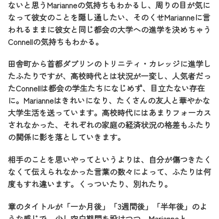
ないと思うMarianneの気持ちもわかるし、周りの目が気に
なって彼女のことを隠し通したい、そのくせMarianneに言
われるままに彼女と同じ都会の大学への進学を決めちゃう
Connellの気持ちもわかる。
田舎町から首都ダブリンのトリニティ・カレッジに進学し
たふたりですが、高校時代とは状況が一変し、人気者だっ
たConnellは都会の学生たちになじめず、目立たない存在
に。Marianneはきれいになり、たくさんの友人と華やかな
大学生活を送っています。高校時代にはあまりフォーカス
されなかった、それぞれの家庭の経済状況の格差もふたり
の関係に影を落としていきます。
相手のことを思いやってというよりは、自分が傷つきたく
なくて伝えられなかった言葉の数々によって、ふたりは何
度もすれ違います。くっついたり、別れたり。
章のタイトルが「一か月後」「3週間後」「半年後」のよ
うな感じで、少し空白期間を設けつつ、Marianneと