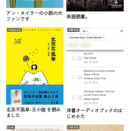
アン・タイラーの小説の大
英語読書。
ファンです
中国語多読
洋書多読
北京不孤单-王小烦 を読み
洋書オーディオブックのは
ました
じめかた
kindle
洋書多読