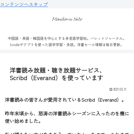
コンテンツへスキップ
Mandarin Note
中国語・英語・韓国語を中心とする多言語学習帖。バレットジャーナル。
kindleやアプリを使った語学学習・多読。洋書セール情報は毎日更新。
洋書読み放題・聴き放題サービス、
Scribd（Everand）を使っています
2021.05.11
洋書読みの皆さんが愛用されているScribd（Everand）。
昨年末頃から、怒涛の洋書読みシーズンに入ったのを機に
使い始めました。