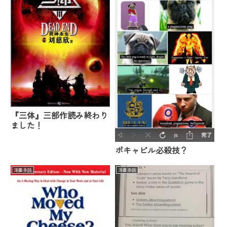
『三体』三部作読み終わり
ました！
ボキャビル必殺技？
洋書多読
洋書多読