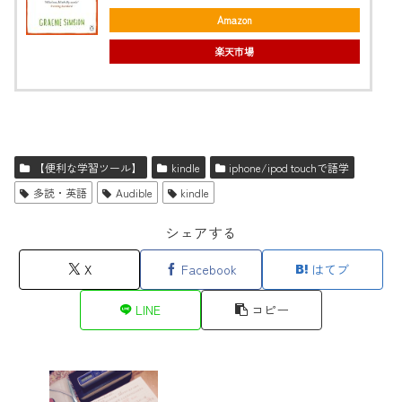
Amazon
楽天市場
【便利な学習ツール】
kindle
iphone/ipod touchで語学
多読・英語
Audible
kindle
シェアする
X
Facebook
はてブ
LINE
コピー