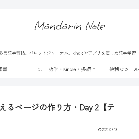
Mandarin Note
言語学習帖。バレットジャーナル。kindleやアプリを使った語学学
📖 著書
語学・Kindle・多読
便利なツール
かえるページの作り方・Day 2【テ
2020.06.13