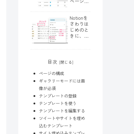
ページの
作り方・
Day
Notionを
4【ソー
さわりは
ト・フィ
じめのと
ルタ】
きに、と
まどうこ
とを解決
するペー
ジ
目次
ページの構成
ギャラリーモードには画
像が必須
テンプレートの登録
テンプレートを使う
テンプレートを編集する
ツイートやサイトを埋め
込むテンプレート
サイト埋め込みテンプレ