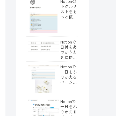
Notionの
トグルリ
ストをも
っと使い
こなした
い
Notionで
日付をあ
つかうと
きに便利
なTipsい
Notionで
ろいろ
一日をふ
りかえる
ページの
作り方・
Day
2【テン
Notionで
プレー
一日をふ
ト】
りかえる