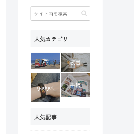
人気カテゴリ
旅
読書
手帳
gadget
人気記事