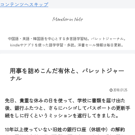
コンテンツへスキップ
Mandarin Note
中国語・英語・韓国語を中心とする多言語学習帖。バレットジャーナル。
kindleやアプリを使った語学学習・多読。洋書セール情報は毎日更新。
用事を詰めこんだ有休と、バレットジャー
ナル
2018.01.25
先日、貴重な休みの日を使って、学校に書類を届け出た
後、銀行ふたつと、さらにハシゴしてパスポートの更新手
続をしに行くというミッションを遂行してきました。
10年以上使っていない旧姓の銀行口座（休眠中）の解約