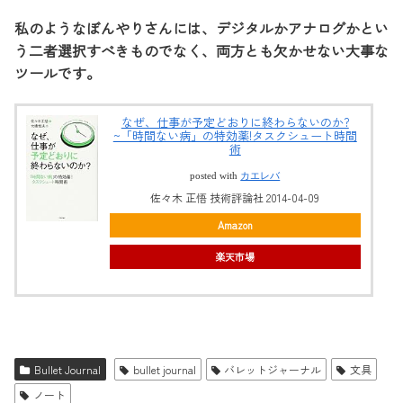
私のようなぼんやりさんには、デジタルかアナログかとい
う二者選択すべきものでなく、両方とも欠かせない大事な
ツールです。
なぜ、仕事が予定どおりに終わらないのか?
~「時間ない病」の特効薬!タスクシュート時間
術
posted with
カエレバ
佐々木 正悟 技術評論社 2014-04-09
Amazon
楽天市場
Bullet Journal
bullet journal
バレットジャーナル
文具
ノート