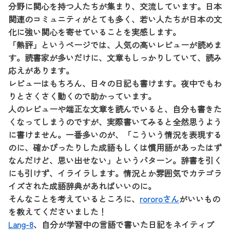
分野に関心を持つ人たちが集まり、交流しています。日本
関連のコミュニティがとても多く、若い人たちが日本の文
化に強い関心を寄せていることを実感します。
「熱評」というページでは、人気の高いレビューが読めま
す。読書家が多いだけに、文章もしっかりしていて、読み
応えがあります。
レビューはもちろん、日々の日記も書けます。夜中でもわ
りとさくさく動くので助かっています。
人のレビューや端正な文章を読んでいると、自分も書きた
くなってしまうのですが、実際書いてみると全然思うよう
に書けません。一番多いのが、「こういう情況を表現する
のに、確かぴったりした成語もしくは慣用語があったはず
なんだけど、思い出せない」というパターン。辞書を引く
にも引けず、イライラします。情況とか雰囲気でカテゴラ
イズされた成語辞典があればいいのに。
そんなことを考えているところに、
rororoさん
がいいもの
を教えてくださいました！
Lang-8
、自分が学習中の言語で書いた日記をネイティブ