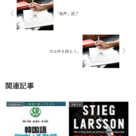
「風声」読了
次は何を読もう。
関連記事
韓国語教材
洋書多読