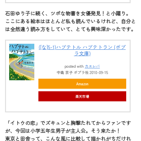
石田ゆり子に続く、ツボな物書き女優発見！と小躍り。
ここにある絵本はほとんど私も読んでいるけれど、自分と
は全然違う読み方をしていて、とても興味深かったです。
([な]5-1)ハブテトル ハブテトラン (ポプ
ラ文庫)
posted with
カエレバ
中島 京子 ポプラ社 2010-09-15
Amazon
楽天市場
「イトウの恋」でズキュンと胸撃たれてからファンです
が、今回は小学五年生男子が主人公。そう来たか！
東京と田舎って、こんな風に比較して描かれがちだけれ