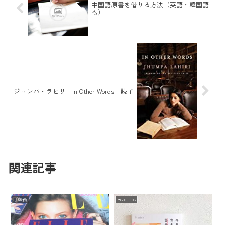
中国語原書を借りる方法（英語・韓国語
も）
ジュンパ・ラヒリ In Other Words 読了
関連記事
手帳術
BuJo Tips