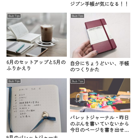
ジブン手帳が気になる！！
BuJo Tips
BuJo Tips
6月のセットアップと5月の
自分にちょうどいい、手帳
ふりかえり
のつくりかた
BuJo Tips
BuJo Tips
バレットジャーナル・昨日
のぶんを書いていないから
今日のページを書き出せな
い問題
9月のバレットジャーナ