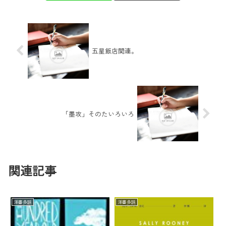
五星飯店関連。
「墨攻」そのたいろいろ
関連記事
洋書多読
洋書多読