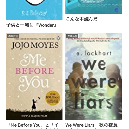
こんな本読んだ
子供と一緒に『Wonder』
洋書多読
洋書多読
「Me Before You」と「イ
We Were Liars 秋の夜長