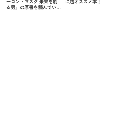
ーロン・マスク 未来を創
に超オススメ本！
る男」の原書を読んでいま
す