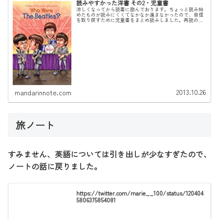
読みやすかった洋書 その2・児童書
涼しくなってから読書に励んでおります。ちょっと読み始
めたものが読みにくくてなかなか進まなかったので、自信
を取り戻すために児童書をまとめ読みしました。再読のも
のもありますが、初読のときよりスムーズに読めて満足で
す。伝記・歴史本Who Were...
2013.10.26
mandarinnote.com
旅ノート
すみません、英語については引き出しが少なすぎたので、
ノートの話に戻りました。
https://twitter.com/marie__100/status/120404
5806375854081