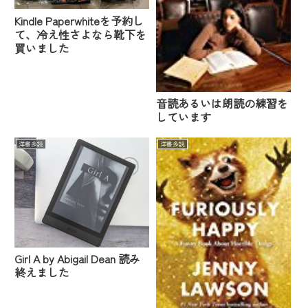
Kindle Paperwhiteを予約し
て、冷え性さよなら靴下を
買いました
音読あるいは朗読の練習を
しています
洋書多読
洋書多読
Girl A by Abigail Dean 読み
終えました