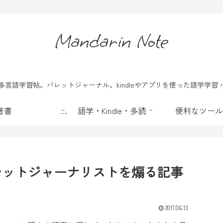
Mandarin Note
言語学習帖。バレットジャーナル。kindleやアプリを使った語学学
📖 著書
語学・Kindle・多読
便利なツール
バレットジャーナリストを煽る記事
2017.06.13