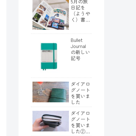
5月の旅
日記を
（ようや
く）書き
終わりま
した
Bullet
Journal
の新しい
記号
ダイアロ
グノート
を買いま
した
ダイアロ
グノート
を買いま
した②