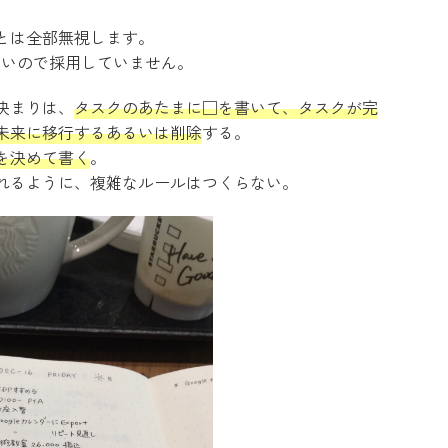
とは全部無視します。
わないので採用していません。
決まりは、
タスクのあたまに□を書いて、タスクが完
未来に移行するあるいは削除
する。
を決めて書く
。
れるように、複雑なルールはつくらない。