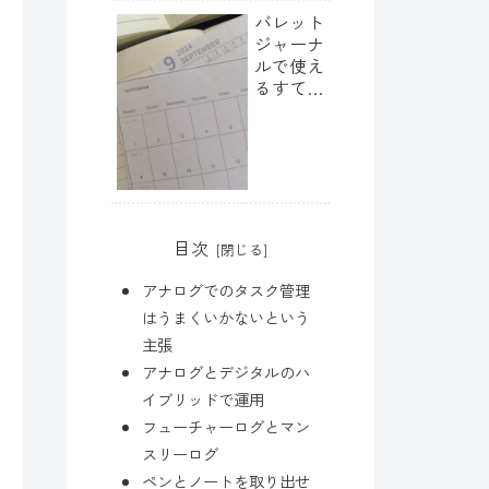
カスタマ
バレット
イズ
ジャーナ
ルで使え
るすてき
なテンプ
レートを
ダウンロ
ード
目次
アナログでのタスク管理
はうまくいかないという
主張
アナログとデジタルのハ
イブリッドで運用
フューチャーログとマン
スリーログ
ペンとノートを取り出せ