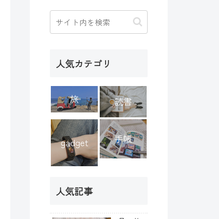
人気カテゴリ
旅
読書
手帳
gadget
人気記事