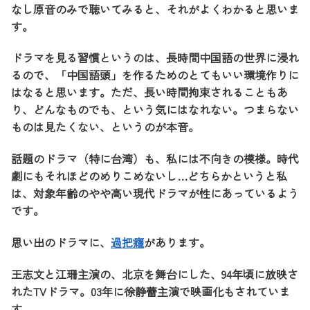
なし原音のみで聴いてみると、それがよくわかると思いま
す。
ドラマを見る習慣というのは、長時間中国語の世界に浸れ
るので、「中国語頭」を作るためのとてもいい環境作りに
はなると思います。ただ、長い時間拘束されることもあ
り、どんなものでも、という気にはなれない。つまらない
ものは見たくない、というのが本音。
話題のドラマ（特に台湾）も、私には不向きの模様。時代
劇にもそれほどのめりこめないし…どちらかというと私
は、対象年齢のやや高い現代ドラマが性にあっているよう
です。
思い出のドラマに、
過把癮
があります。
王志文と江珊主演の、北京を舞台にした、94年頃に放映さ
れたTVドラマ。03年に徐静蕾主演で映画化もされていま
す。