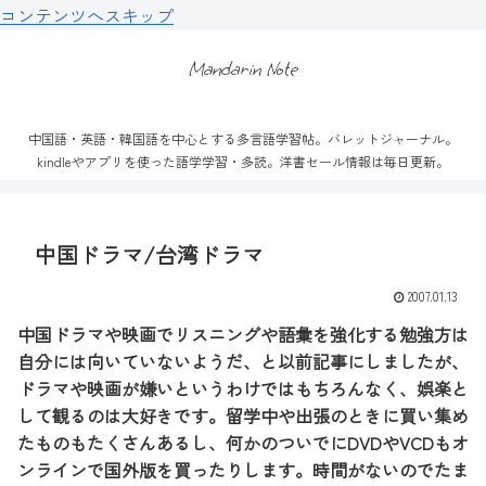
コンテンツへスキップ
Mandarin Note
中国語・英語・韓国語を中心とする多言語学習帖。バレットジャーナル。
kindleやアプリを使った語学学習・多読。洋書セール情報は毎日更新。
中国ドラマ/台湾ドラマ
2007.01.13
中国ドラマや映画でリスニングや語彙を強化する勉強方は
自分には向いていないようだ、と以前記事にしましたが、
ドラマや映画が嫌いというわけではもちろんなく、娯楽と
して観るのは大好きです。留学中や出張のときに買い集め
たものもたくさんあるし、何かのついでにDVDやVCDもオ
ンラインで国外版を買ったりします。時間がないのでたま