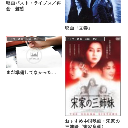
映画パスト・ライブス／再
会 雑感
映画「立春」
ドラマ・映画（大陸・港台・華流）
ドラマ・映画（大陸・港台・華流）
まだ準備してなかった…
おすすめ中国映画・宋家の
三姉妹（宋家皇朝）