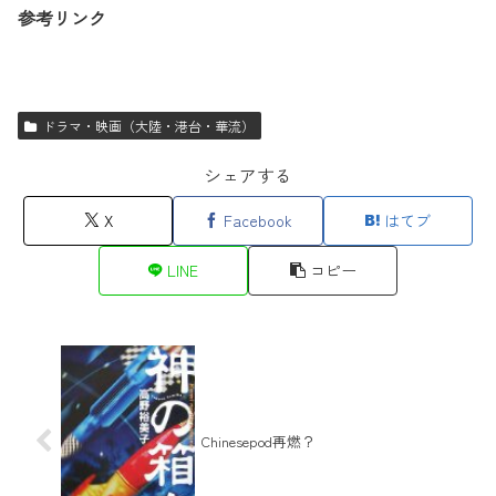
参考リンク
ドラマ・映画（大陸・港台・華流）
シェアする
X
Facebook
はてブ
LINE
コピー
Chinesepod再燃？