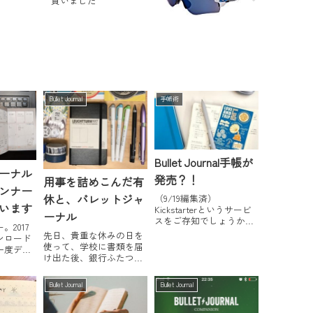
買いました
Bullet Journal
手帳術
Bullet Journal手帳が
ーナル
発売？！
用事を詰めこんだ有
ンナー
休と、バレットジャ
（9/19編集済）
います
Kickstarterというサービ
ーナル
スをご存知でしょうか？
2017
アイデアはあるが資金が
先日、貴重な休みの日を
ンロード
ない、というクリエイタ
使って、学校に書類を届
一度デー
ーがこのサービスを利用
け出た後、銀行ふたつ
ものの続
することで、独創的な作
と、さらにハシゴしてパ
度手帳版
品や製品を世に出すため
スポートの更新手続をし
のやはり
Bullet Journal
Bullet Journal
の資金を、ネットを通じ
に行くというミッション
たが、前
て調達することができま
を遂行してきました。10
チャレン
す。賛同する...