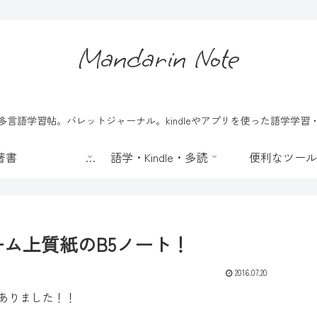
Mandarin Note
言語学習帖。バレットジャーナル。kindleやアプリを使った語学学
📖 著書
語学・Kindle・多読
便利なツール
ーム上質紙のB5ノート！
2016.07.20
もありました！！