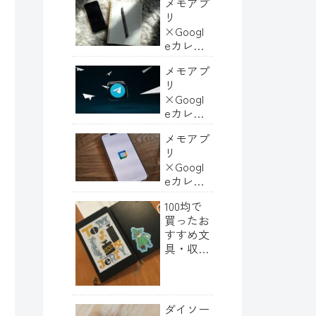
メモアプ
リ
×Googl
eカレン
ダー連携
メモアプ
で快適に
リ
日記を残
×Googl
す｜②準
eカレン
備編
ダー連携
メモアプ
で快適に
リ
日記を残
×Googl
す｜④応
eカレン
用編
ダー連携
100均で
で快適に
買ったお
日記を残
すすめ文
す｜①き
具・収納
っかけと
グッズ5
目的編
選（セリ
ア・ダイ
ソー）
ダイソー