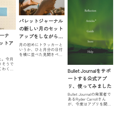
年以上使っていない旧姓
がようや
の銀行口座（休眠中）の
した。予
解約と、同じく会社で半
..
ば強引に預けさせられ...
バレットジャーナル
の新しい月のセット
ーナ
アップをしながら考
セットア
えたこと
月の初めにトラッカーと
いうか、ひと月分の日付
を横に並べた見開きペー
た。今月
ジを作ります。このペー
りそうで
ジを作りながら、自分の
くわくし
頭を整理するつもりで書
Bullet Journalをサポ
月のセッ
き出していったツイート
ートする公式アプ
ます。習
です。新しい月への切り
例の習慣
替え作業はこのページを
リ、使ってみました
です。お
作るのみ。手間いらず、
えての、
でも過ぎたひと月を振...
Bullet Journalの発案者で
かなか負
あるRyder Carrollさん
かいもの
が、今度はアプリを開発
...
されましたよ。これは使
ってみなければ、という
ことで、さっそくインス
トール。Bullet Journal
Companion360円(2017.03...