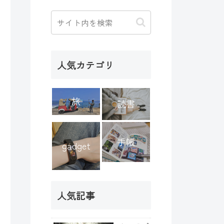
人気カテゴリ
旅
読書
手帳
gadget
人気記事