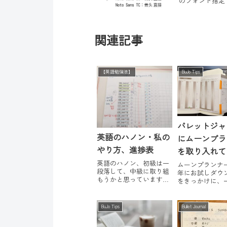
のフォント指定
関連記事
【英語勉強法】
BuJo Tips
バレットジャ
英語のハノン・私の
にムーンプラ
やり方、進捗表
を取り入れて
英語のハノン、初級は一
ムーンプランナー。
段落して、中級に取り組
年にお試しダウ
もうかと思っています。
をきっかけに、
今はトレーニングはなし
タ版を購入した
で、もくもくと通読中。
かず、その後一
※進捗表テンプレートの
を購入したもの
BuJo Tips
Bullet Journal
ダウンロードリンクを記
続きませんでし
事最後に設置しました。
期途中から再度