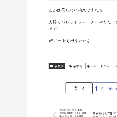
とかは言わない約束ですね☆
方眼でバレットジャーナルやりたいの
ます…
A5ノートも出ないかな…
手帳術
手帳術
バレットジャーナ
X
Faceboo
多言語が混在す