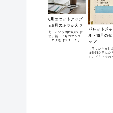
英語のハノン・私のやり
ジしたデータ版
方初級は9月の終わりくら
くなじんできま
いから始めました。...
定とか目標とかを.
6月のセットアップ
と5月のふりかえり
バレットジャ
あっという間に6月です
ル・10月の
ね。新しい月のマンスリ
ーログを作りました。マ
ップ
ンスリーログのつくりか
た、運用方法について
10月になりまし
は、過去記事にもいろい
は特別な月にな
ろ書いています。マンス
す。ドキドキわ
リーログにひとまとめ以
ながら、新しい
前は月次レビューのため
トアップを始め
に見開き1ページを確保し
慣トラッカー恒
たり、Notionに...
トラッカー作り
昼のお弁当に加
子供の塾弁がな
担です。あたた
を食べさせてやりた