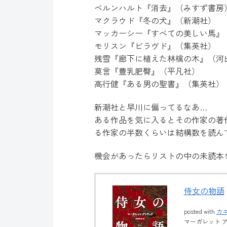
ベルンハルト『消去』（みすず書房
マクラウド『冬の犬』（新潮社）
マッカーシー『すべての美しい馬』
モリスン『ビラヴド』（集英社）
残雪『廊下に植えた林檎の木』（河
莫言『豊乳肥臀』（平凡社）
高行健『ある男の聖書』（集英社）
新潮社と早川に偏ってるなあ…
ある作品を気に入るとその作家の著
る作家の半数くらいは結構数を読ん
機会があったらリストの中の未読本
侍女の物語
posted with
カ
マーガレット アト