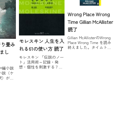
Wrong Place Wrong
Time Gillian McAllister
読了
Gillian McAllisterのWrong
モレスキン 人生を入
Place Wrong Time を読み
折り畳み
終えました。タイムトラ
れる61の使い方 読了
まし
ベルもの続きでThis Time
モレスキン 「伝説のノー
Tomorrowに続いて読み始
ト」活用術～記録・発
めたのですが、ぐいぐい
想・個性を刺激する７５
のめりこむページターナ
中編小説
の使い方posted with カエ
ーでした。内容紹介弁...
小説（ケ
レバ堀 正岳,中牟田 洋子
訳）が獲
ダイヤモンド社 2010-09-
そく読ん
10 Amazon楽天市場モレ
ちらから
スキン 人生を入れる61の
。北京折
使い方posted w...
 豆瓣阅读
最佳短中篇
挤的未来北
个世界交