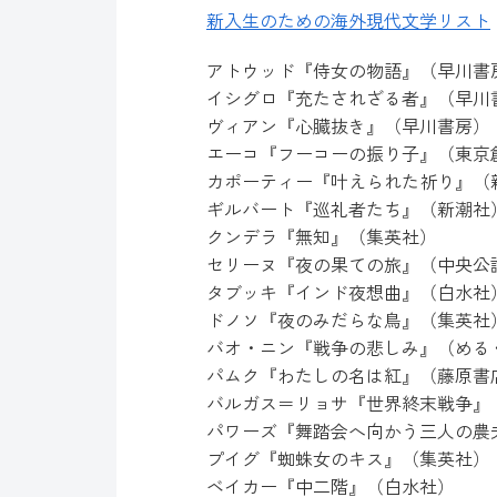
新入生のための海外現代文学リスト
アトウッド『侍女の物語』（早川書
イシグロ『充たされざる者』（早川
ヴィアン『心臓抜き』（早川書房）
エーコ『フーコーの振り子』（東京
カポーティー『叶えられた祈り』（
ギルバート『巡礼者たち』（新潮社
クンデラ『無知』（集英社）
セリーヌ『夜の果ての旅』（中央公
タブッキ『インド夜想曲』（白水社
ドノソ『夜のみだらな鳥』（集英社
バオ・ニン『戦争の悲しみ』（める
パムク『わたしの名は紅』（藤原書
バルガス＝リョサ『世界終末戦争』
パワーズ『舞踏会へ向かう三人の農
プイグ『蜘蛛女のキス』（集英社）
ベイカー『中二階』（白水社）