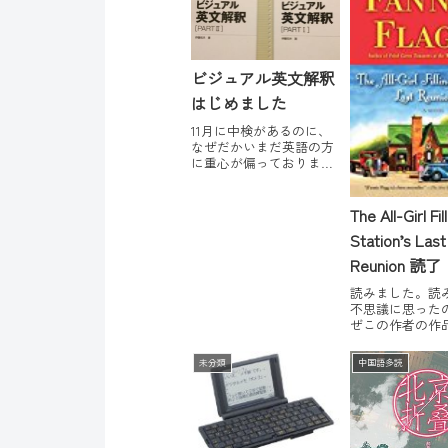
ビジュアル英文解釈
はじめました
11月に中検があるのに、
なぜだかいまだ英語の方
に重心が偏っておりま
す。ビジュアル英文解釈
を初めてしまいました。
とりあえずパート１か
The All-Girl Fil
ら、課題の全文を訳しつ
Station’s Last
つ進めています。ビジュ
アル英文解釈 (Part1) (駿
Reunion 読
台レクチャーシリー
ライド・グリ
ズ)poste...
読みました。読
不思議に思った
トマト』著者
ぜこの作者の作
が少ないのか？
と。ものすごく
未分類
中国語多読
たです！！The All-
Filling Station's 
Reunion: A Novel
w...