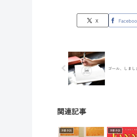
X
Faceboo
ゴール、しまし
関連記事
洋書多読
洋書多読