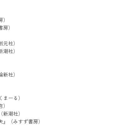
房）
書房）
創元社）
新潮社）
）
論新社）
）
）
くまーる）
店）
（新潮社）
夫』（みすず書房）