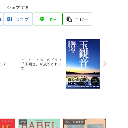
シェアする
k
はてブ
LINE
コピー
ピーター・ホーのドラマ
た？
「玉観音」が放映されま
す
kindle
ネットde読書会