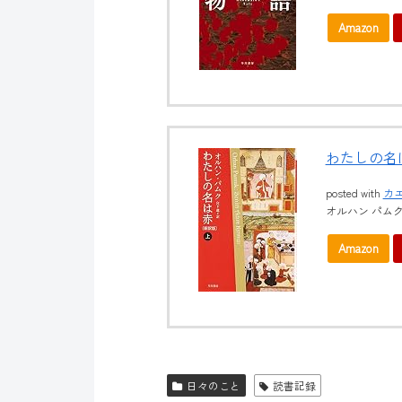
Amazon
わたしの名は
posted with
カ
オルハン パムク 早
Amazon
日々のこと
読書記録