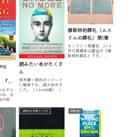
穆斯林的葬礼（ムス
リムの葬礼）第1章
オンライン原書会、2～4
月の課題本は霍达の《穆
斯林的葬礼》です。
『2017年上半期オンライ
読みたい本がたくさ
ling
ン原書会ラインナップ』
《穆斯林的葬礼》は1988
ん
年に刊行され、大ベスト
茂木健一郎氏のツイート
セラーとなりました。回
了 『フ
に触発され、読み始めま
族の風俗や習慣を知らし
ーン・
みながら
した。（↓kindle版）（日
めたこの小説の作者、霍
のは、な
本のアマゾン）Babel No
达（女性です）...
の作品
品の邦訳
More日本のアマゾンでも
というこ
順位が急上昇して、到着
面白かっ
予定がずいぶん先になっ
【便利な学習ツール】
洋書多読
Girl
ていますが、その点kindle
Last
はいいですね、読みたい
posted
なと思った瞬...