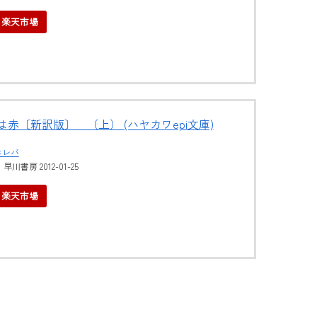
楽天市場
赤〔新訳版〕 （上） (ハヤカワepi文庫)
エレバ
川書房 2012-01-25
楽天市場