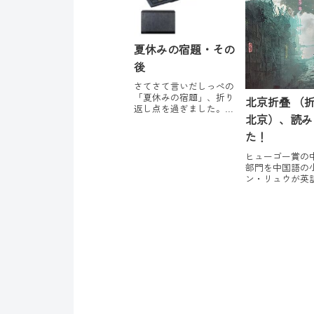
夏休みの宿題・その
後
さてさて言いだしっぺの
「夏休みの宿題」、折り
北京折叠 （
返し点を過ぎました。参
北京）、読み
加者の皆さん、進み具合
はいかがですか？私の計
た！
画は、語学についてはこ
れ以上ないくらいゆるい
ヒューゴー賞の
プランだったのが功を奏
部門を中国語の
したのか、順調に続いて
ン・リュウが英
います。プラス新しい試
りました。さっ
みを取り入れたりして...
でみました。こ
無料で読めます
叠 - 作品详情 |
2016 年雨果奖
小说。 日渐拥
京，昼夜之间三
替折...