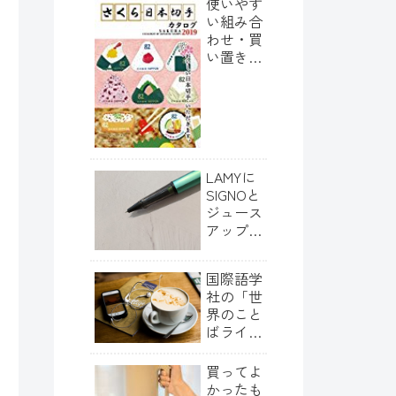
使いやす
い組み合
わせ・買
い置きし
ておく切
手の券種
LAMYに
SIGNOと
ジュース
アップ・
ジェット
ストリー
国際語学
ムを入れ
社の「世
てみた
界のこと
ばライブ
ラリー」
について
買ってよ
かったも