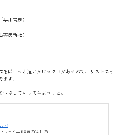
）
（早川書房）
出書房新社）
作をばーっと追いかけるクセがあるので、リストにあ
でます。
をつぶしていってみようっと。
エレバ
ウッド 早川書房 2014-11-28