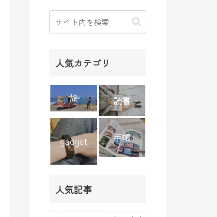
人気カテゴリ
旅
読書
手帳
gadget
人気記事