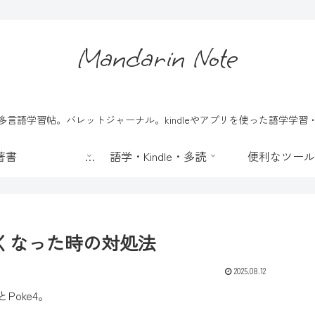
Mandarin Note
言語学習帖。バレットジャーナル。kindleやアプリを使った語学学
📖 著書
語学・Kindle・多読
便利なツール
なくなった時の対処法
2025.08.12
とPoke4。