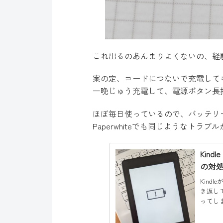
これ出るのあんまりよくないの、経
案の定、コードにつないで充電して
一晩じゅう充電して、電源ボタン長
ほぼ毎日使っているので、バッテリー
Paperwhiteでも同じようなト
Kin
の対
Kin
き返し
ってし
たらKin