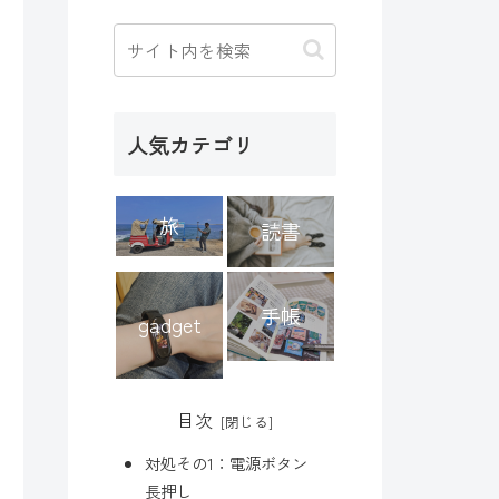
人気カテゴリ
旅
読書
手帳
gadget
目次
対処その1：電源ボタン
長押し