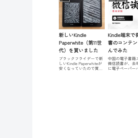
of Lizzie Lovettposted
with カエレバChelsea
Sedoti Sourceb...
新しいKindle
Kindle端末
Paperwhite（第11世
書のコンテン
代）を買いました
んでみた
ブラックフライデーで新
中国の電子書籍
しいKindle Paperwhiteが
微信読書が、去
安くなっていたので買い
に電子ペーパー
ました。通常は14980円で
ンのアプリを公
すが3000円引きの11980
た。Androidが
円。12/2（木）まで。セ
inkタブレット
ールで買えるのは容量少
いアプリで、「
なめバージョン手元にあ
王、博阅、墨案
るひとつ前の世代の
索尼などのE-in
Kindl...
リーダーで使え
か...