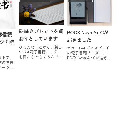
訳も韓国語訳も出てた。
すごいな。Amazonの日本
語版ページはかなりネタ
バレレビューが集まって
いるのでご注意く...
E-inkタブレットを買
BOOX Nova Air Cが
で微信読
おうとしています
届きました
ツを読
ひょんなことから、新し
カラーEinkディスプレイ
いEink電子書籍リーダー
の電子書籍リーダー、
を買おうともくろんでい
BOOX Nova Air Cが届きま
ストア、
ます。今度はAmazon製品
した。こまかいスペック
年の年末
ではありません！しか
なんかは他のところで詳
バージョ
も、Kindle Paperwhiteよ
しく紹介されると思うの
開しまし
り少し大きい7.8インチが
で、私の気になった部分
ベースのE-
ターゲット！久しぶりの
をざっと紹介していきま
で使える軽
変わったガジェット入手
す。去年のPoke3、そして
文石、汉
で、ウキウキ...
今年の3月にOcu...
、海信、
k電子書籍
る」ほ