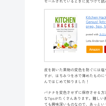
セールされているときに見つけて読
Kitchen Hac
Genius! (kit
prep, tips, t
posted with
カエ
Leta Anderson B
Amazon
皮を剥いた果物の変色を防ぐには塩
すが、はちみつを水で薄めたものに
んではじめて知りました！
バナナを変色させずに保存させる方
なTipsがたくさんあります。難し
ても興味深いものなので、あっとい