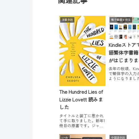
洋書多読
電子書籍を作る
Kindleスト
語繁体字書籍
がはじまりま
去年の秋頃、Kin
で繁体字の入力
ようになりまし
いよいよ来るか
っていたら、来
The Hundred Lies of
ね。アメリカア
サイトに、繁体
Lizzie Lovett 読みま
カテゴリとポー
した
トができてます
め商品に掲載さ
タイトルと装丁に惹かれ
のは、『三体』『.
て手に取りました。新年1
冊目の原書です。ジャン
ルとしてはYAに属するの
かな。The Hundred Lies
kindle
中国語多読