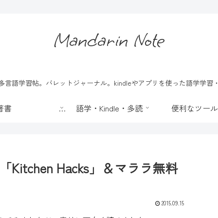
Mandarin Note
言語学習帖。バレットジャーナル。kindleやアプリを使った語学学
📖 著書
語学・Kindle・多読
便利なツール
itchen Hacks」＆マララ無料
2015.09.15