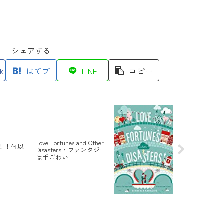
シェアする
k
はてブ
LINE
コピー
Love Fortunes and Other
！！何以
Disasters・ファンタジー
は手ごわい