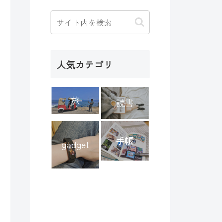
人気カテゴリ
旅
読書
手帳
gadget