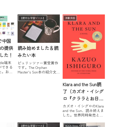
【便利な学習ツール】
洋書多読
アで中国
の提供
読み始めました＆読
した！
みたい本
dle端末
ピュリッツァー賞受賞作
ができる
です。The Orphan
た。お、
Master's Son本の紹介文
な、と思
にあるように、"surreal
ました
comedy and Casablanca-
Klara and the Sun読
マゾンの
style romance" です。主
字書籍の
人公は北朝鮮の青年で、
了（カズオ・イシグ
タルサイ
冒頭から緊張感のある...
ロ『クララとお日さ
。おすす
れている
ま』原書）
カズオ・イシグロのKlara
..
and the Sun、読み終えま
した。世界同時発売とい
うことで、日本語訳もす
でに出ています。中国語
【便利な学習ツール】
BOOX Nova Air C