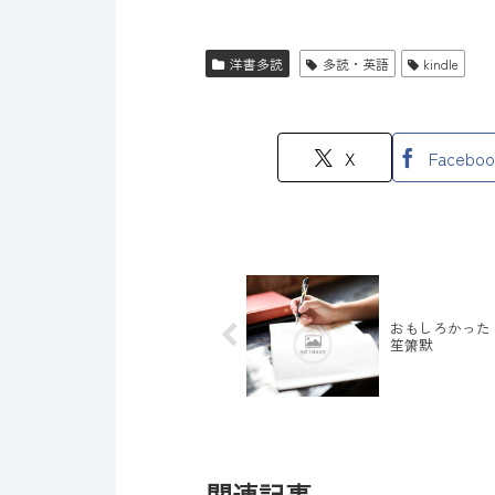
洋書多読
多読・英語
kindle
X
Faceboo
おもしろかった
笙箫默
関連記事