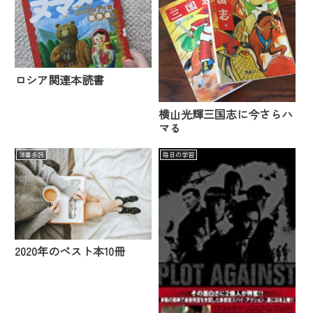
ロシア関連本読書
横山光輝三国志に今さらハ
マる
洋書多読
毎日の学習
2020年のベスト本10冊