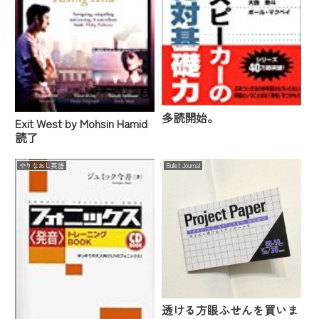
多読開始。
Exit West by Mohsin Hamid
読了
やりなおし英語
Bullet Journal
透ける方眼ふせんを買いま