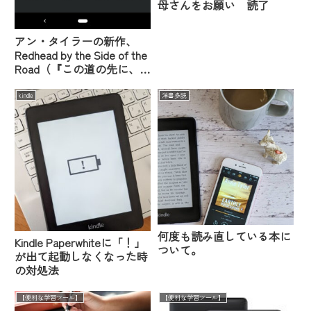
母さんをお願い 読了
アン・タイラーの新作、
Redhead by the Side of the
Road（『この道の先に、
いつもの赤毛』）を読みま
した
kindle
洋書多読
何度も読み直している本に
Kindle Paperwhiteに「！」
ついて。
が出て起動しなくなった時
の対処法
【便利な学習ツール】
【便利な学習ツール】