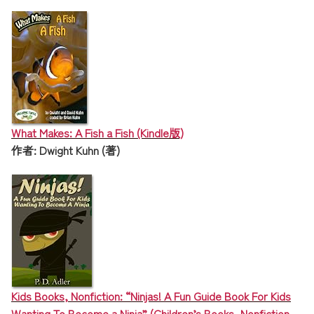
What Makes: A Fish a Fish (Kindle版)
作者: Dwight Kuhn (著)
Kids Books, Nonfiction: “Ninjas! A Fun Guide Book For Kids
Wanting To Become a Ninja” (Children’s Books, Nonfiction