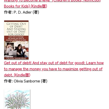
Books for Kids) (Kindle版)
作者: P. D. Adler (著)
Get out of debt! And stay out of debt for good!: Learn how
to manage the money you have to maximize getting out of
debt. (Kindle版)
作者: Olivia Sanborne (著)