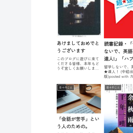
あけましておめでと
読書記録・「
うございます
ないで、英語
達人!」「ハ
このブログに遊びに来て
くださる皆様、本年もど
ハブテトラン
留学しないで、
うぞ宜しくお願いしま
★達人！ (中経
す。年末年始の目標は、
版)posted wit
半分しか達成できません
有子山 博美 KAD
でした。自分、続いて子
/ 中経出版 2012-0
供が体調を崩したのが一
日々のこと
日々のこと
Amazon楽天市
番の理由です。節々の痛
編 絶対挫折し
み、吐き気と胃痛に苦し
の10か条実践編
みました。お陰で暴飲暴
となるのは単語力実
食は免れましたが。☆N...
「会話が苦手」とい
う人のための。