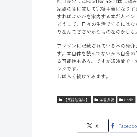
昨日紹介したFood Ninjaを飛ば
家族の食に関して完璧主義になりす
すればよいかを案内する本だとイン
どうして、日々の生活で守るにはな
りなんてささやかなものなのかしら
アマゾンに記載されている本の紹介
す。本自体を読んでないから自分の
る可能性もある。ですが短時間で一
ングです。
しばらく続けてみます。
【英語勉強法】
洋書多読
kindle
X
Faceboo