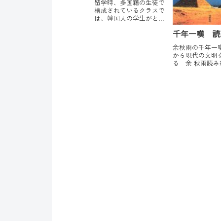
留学時、多国籍の生徒で
構成されているクラスで
は、韓国人の学生がとて
もよく発言をしていまし
千年一嘆 読
た。初級レベルでも、知
っている単語を駆使し
余秋雨の千年一
て、なんとか自分のいい
から現代の文明
たいことを表現しようと
る 余 秋雨読
奮闘している姿に、すご
した。読み応え
いなあと感心したもので
すばらしい本で
す。それに比べると、
分スカパーの楽
日...
ナで、ときどき
ニアム紀行の番
原記録：千禧之
まに放送されて
なので、視聴できる