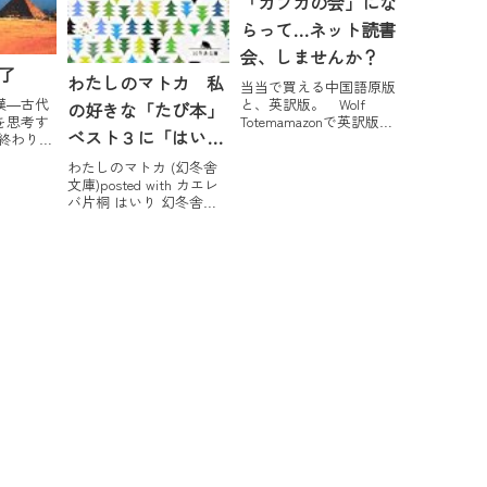
「カフカの会」にな
らって…ネット読書
会、しませんか？
了
わたしのマトカ 私
当当で買える中国語原版
嘆―古代
と、英訳版。 Wolf
の好きな「たび本」
を思考す
Totemamazonで英訳版も
ベスト３に「はい
み終わりま
買えるようです。スポン
のある、
サーリンク(adsbygoogle
り」ます
わたしのマトカ (幻冬舎
した。多
= window.adsbygoogle ||
文庫)posted with カエレ
楽チャイ
[]).push({});6/13 更新：
バ片桐 はいり 幻冬舎
このミレ
◆これまでの各...
2010-02-01 Amazon楽天市
組（鳳凰
場（←装丁もすてき。）
旅）がた
記事のタイトル、つまら
いるよう
ないだじゃれでごめんな
...
さい。映画「かもめ食
堂」のロケで訪れたフィ
ンランド...