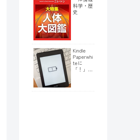
科学・歴
史
Kindle
Paperwhi
teに
「！」が
出て起動
しなくな
った時の
対処法