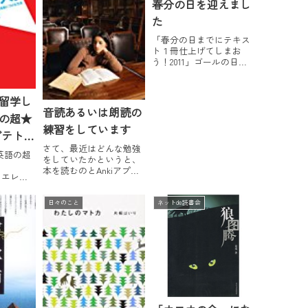
春分の日を迎えまし
た
「春分の日までにテキス
ト１冊仕上げてしまお
う！2011」ゴールの日が
やってきました。ツイッ
ターの#shunbunタグに
は、続々結果報告が届い
留学し
ています。１冊仕上げら
音読あるいは朗読の
の超★
れた方も、まだ途中の方
練習をしています
もいらっしゃいますが、
ブテトル
健闘をたたえあいましょ
さて、最近はどんな勉強
う！この２ヶ...
」ほか
英語の超
をしていたかというと、
出
本を読むのとAnkiアプリ
h カエレバ
をする以外は、ほぼ、何
OKAWA
もしていません。中国語
9-07
の原書も読まないとと思
日々のこと
ネットde読書会
場マインド
うのですが、ついつい一
ないため
度読んだ好きな本をまた
1 ベース
読んでしまう。英語のオ
践...
ーディオブックを聞きな
がら編んだりもし...