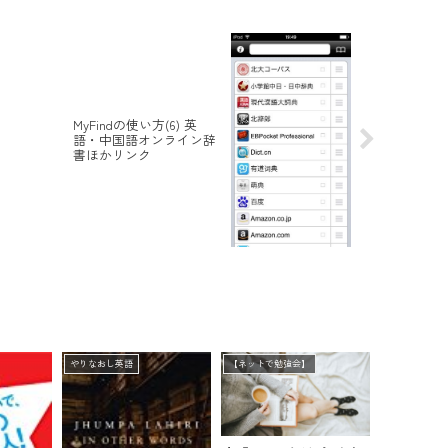
MyFindの使い方(6) 英
・
語・中国語オンライン辞
書ほかリンク
やりなおし英語
【ネットで勉強会】