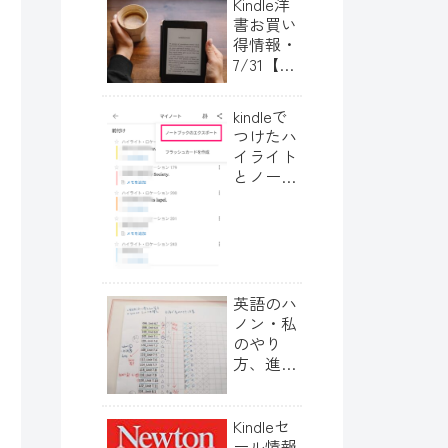
Kindle洋
書お買い
得情報・
7/31【ほ
ぼ毎日更
新中】
kindleで
つけたハ
イライト
とノート
をエクス
ポートす
る方法
英語のハ
ノン・私
のやり
方、進捗
表
Kindleセ
ール情報