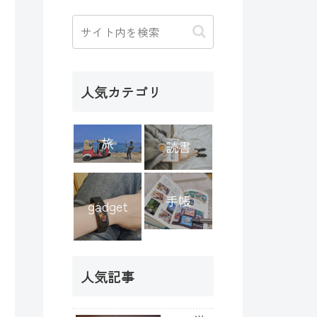
人気カテゴリ
旅
読書
手帳
gadget
人気記事