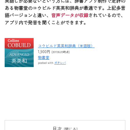
英語しか必要ないという方には、辞書アプリ制作で定評の
ある物書堂のコウビルド英英和辞典が最適です。上記多言
語バージョンと違い、
音声データが収録
されているので、
アプリ内で発音を聞くことができます。
コウビルド英英和辞典（米語版）
1,900円
(2017.06.05時点)
物書堂
posted with
ポチレバ
目次