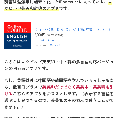
辞書は勉強専用端末と化したiPod touchに入っている、
コ
ウビルド英英和辞典のアプリ
です。
Collins COBUILD 英-英/中/日/韓 辞書 – DioDict 3
2,200円
(2017.06.05時点)
SELVAS AI Inc.
posted with
ポチレバ
こちらはコウビルド英英和・中・韓の多言語対応バージョ
ンのiPhoneアプリです。
もし、英語以外に中国語や韓国語を学んでいらっしゃるな
ら、数百円プラスで
英英和だけでなく英英中・英英韓も引
ける
こちらのアプリをおススメします。（表示する言語を
選ぶことができるので、英英和のみの表示で使うことがで
きます。）