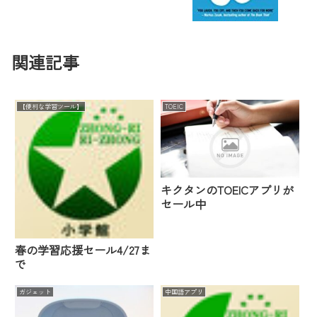
関連記事
【便利な学習ツール】
TOEIC
キクタンのTOEICアプリが
セール中
春の学習応援セール4/27ま
で
ガジェット
中国語アプリ