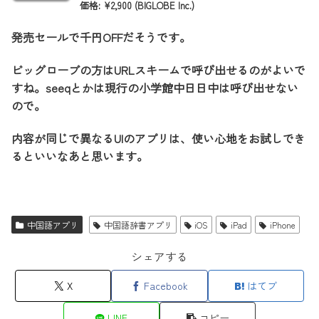
価格: ¥2,900 (BIGLOBE Inc.)
発売セールで千円OFFだそうです。
ビッグローブの方はURLスキームで呼び出せるのがよいで
すね。seeqとかは現行の小学館中日日中は呼び出せない
ので。
内容が同じで異なるUIのアプリは、使い心地をお試しでき
るといいなあと思います。
中国語アプリ
中国語辞書アプリ
iOS
iPad
iPhone
シェアする
X
Facebook
はてブ
LINE
コピー