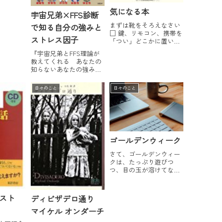
的大龄少
庆策划；
気になる本
宇宙兄弟×FFS診断
色平平，
まずは靴をそろえなさい
一拿得出
で知る自分の強みと
□ 鍵、リモコン、携帯を
刻薄言
ストレス因子
「つい」どこかに置いて
的...
しまう□書類や資料を
『宇宙兄弟とFFS理論が
「とりあえず」目の前に
教えてくれる あなたの
置いてしまう□財布がレ
知らないあなたの強み』
シートでパンパンになっ
という本が出ていまし
ている□ソファに座った
た。おもしろそうなの
ら、もう、かたづける元
日々のこと
日々のこと
で、買ってみましたよ。
気がなくなる１つでもあ
FFS理論とはFFS診断は、
てはまれば、ぜひ手に...
FFS理論にもとづいて、
ひとの思考傾向を分析す
るものです。FFS（Five
Fac...
ゴールデンウィーク
さて、ゴールデンウィー
クは、たっぷり遊びつ
つ、目の玉が溶けてなく
なるのではと心配になる
くらい寝ていました（と
毎休み書いているよう
スト
ディビザデロ通り
な）。人込みの嫌いな私
としては、毎回混雑を避
マイケル オンダーチ
けて人のいないところへ