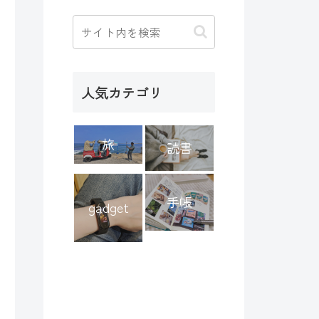
人気カテゴリ
旅
読書
手帳
gadget