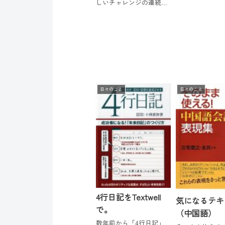
黄小仙儿，27岁
しいチャレンジの連続で
女，从事高端婚
した。雑誌から取材を受
胸前无大物，姿
けたり、紙媒体の複数の
家境也一般，唯
機関誌などで連載したり
手的，就是一口
するチャンスをいただけ
辞，和对这世界满腔
るようになりました。あ
りがたいことです。その
ときどきに興味を持った
ことに対して...
日々のこと
日々のこと
4行日記をTextwell
気になるテキ
で。
（中国語）
数年前から「4行日記」