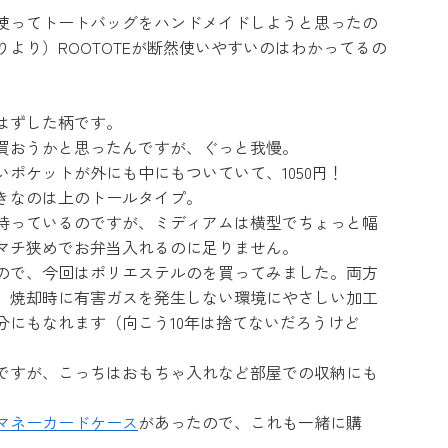
使ってトートバッグをハンドメイドしようと思ったの
より）ROOTOTEが断然使いやすいのはわかってるの
はずした柄です。
買おうかと思ったんですが、ぐっと我慢。
ポケットが外にも中にもついていて、1050円！
きなのは上のトールタイプ。
持っているのですが、ミディアムは横型でちょっと幅
マチ狭めでお弁当入れるのに足りません。
ので、今回はポリエステルのを買ってみました。両方
、焼却時に有害ガスを発生しない環境にやさしい加工
分にもなれます（向こう10年は捨てないだろうけど
ですが、こっちはおもちゃ入れなど部屋での収納にも
マネーカードケース
があったので、これも一緒に購