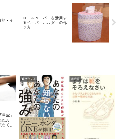
ロールペーパーを活用す
う機能・そ
るペーパーホルダーの作
り方
日々のこと
未分類
「星空」
恋33
気なく読
たり！あ
うと…