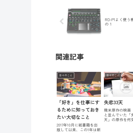
RD-P1よく使
の１
関連記事
日々のこと
日々のこと
「好き」を仕事にす
失恋33天
るために知っておき
幾米原作の映画
と並んでいた「失
たい大切なこと
天」の原作を何
んでみたら大当
2017年10月に紙書籍を出
らすじはとい
版して以来、この1年は新