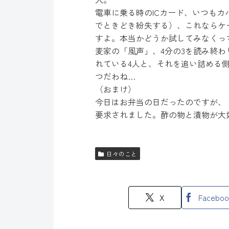
電車に乗る時のICカード、いつも
でときどき紛失する）、これならケ
すよ。本当かどうか試してみなくっ
麦家の「風声」、4分の3を読み終
れている4人と、それを追い詰める
つだわね…
（おまけ）
今日はお弁当の日だったのですが、
要求されました。酢の物と漬物が大
日々のこと
X
Faceboo