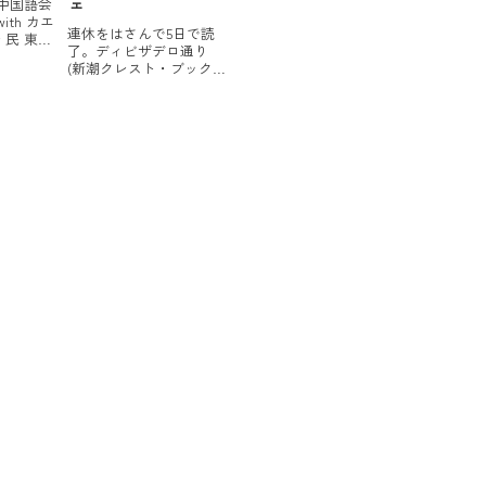
ェ
中国語会
と向かうのですが、今年
with カエ
も子供たちと一段とワイ
連休をはさんで5日で読
 民 東洋
ル...
了。ディビザデロ通り
mazon楽天
(新潮クレスト・ブック
ズセンテ
ス)posted with カエレバ
osted
マイケル オンダーチェ
 楚雄,陳
新潮社 2009-01 Amazon楽
5 ...
天市場いやー、久々に別
世界に連れて行かれまし
た。ものすごく抑制の効
いたメロド...