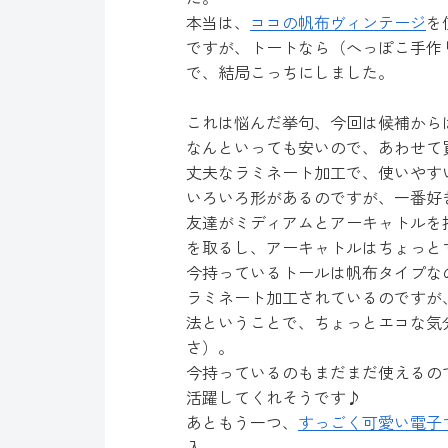
本当は、
ココの帆布ヴィンテージ
を
ですが、トートなら（へっぽこ手作り
で、結局こっちにしました。
これは悩んだ挙句、今回は候補から
なんといっても安いので、あわせて
丈夫なラミネート加工で、使いやすい
いろいろ形があるのですが、一番好
友達がミディアムとアーキャトルを
を取るし、アーキャトルはちょっと
今持っているトールは帆布タイプな
ラミネート加工されているのですが
法ということで、ちょっとエコな気
さ）。
今持っているのもまだまだ使えるの
活躍してくれそうです♪
あともう一つ、
すっごく可愛い電子
入。