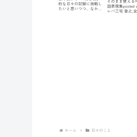
そのまま使える!
的な日々の記録に挑戦し
話表現集posted 
たいと思いつつ、なかな
レバ三宅 登之,全
か継続できません。今年
書店 2010-05 A
もチャレンジ。1日5分 目
市場チャイニー
的・目標を達成させる 4
ンスの理解と実践p
行日記【記録する内容】
with カエレバ文
1. 事実2. 気づき3. 教訓4.
敏 晃洋書房 2010-0
宣言3分間日記 成功と幸
せを呼ぶ小さな習慣...
ホーム
日々のこと