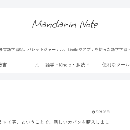
Mandarin Note
言語学習帖。バレットジャーナル。kindleやアプリを使った語学学
📖 著書
語学・Kindle・多読
便利なツール
2009.02.28
うすぐ春、ということで、新しいカバンを購入しまし