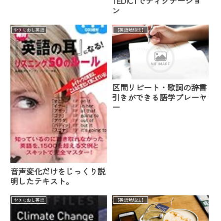
TEDICTでディクテーショ
ン英語マンから20のアドバ
ン
イス
やりなおし英語
【英語勉強法】
区間リピート・歌詞の辞書
引きができる語学プレーヤ
ー
音声変化だけをじっくり説
明したテキスト。
やりなおし英語
【英語勉強法】