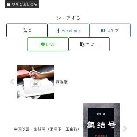
やりなおし英語
シェアする
X
Facebook
はてブ
LINE
コピー
蝴蝶飛
中国映画・集結号（張涵予・王宝強）