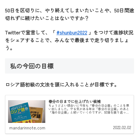
50日を区切りに、やり終えてしまいたいことや、50日間途
切れずに続けたいことはないですか？
Twitterで宣言して、「
#shunbun2022
」をつけて進捗状況
をシェアすることで、みんなで最後まで走り切りましょ
う。
私の今回の目標
ロシア語初級の文法を頭に入れることが目標です。
春分の日までに仕上げたい候補
ちょうどよい頃合いに今年も「春分の日企画」のことを思
い出しました。やる気がある年は「春分の日企画」のあと
「海の日企画」と続いていくのですが、記録を振り返って
みると去年は「海の日企画」だけでした。今年はあらたに
ロシア語学習というコンテンツが増...
2022.02.02
mandarinnote.com