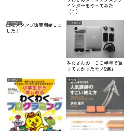
インダーをやってみた
（１）
日々のこと
日々のこと
LINEスタンプ販売開始しま
した！
みなさんの「ここ半年で買
ってよかったモノ5選」
日々のこと
未分類