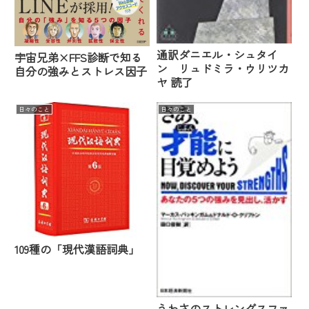
通訳ダニエル・シュタイ
宇宙兄弟×FFS診断で知る
ン リュドミラ・ウリツカ
自分の強みとストレス因子
ヤ 読了
日々のこと
日々のこと
109種の「現代漢語詞典」
うわさのストレングスファ