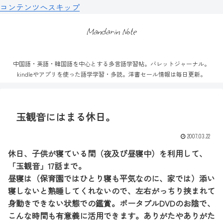
コンテンツへスキップ
Mandarin Note
中国語・英語・韓国語を中心とする多言語学習帖。バレットジャーナル。
kindleやアプリを使った語学学習・多読。洋書セール情報は毎日更新。
玉観音にはまる休日。
2007.03.22
休日、子供が寝ている間（夜及び昼寝中）を利用して、
「玉観音」17話まで。
昼寝は（保育園ではひとり寝も平気なのに、家では）添い
寝しないと熟睡してくれないので、左右がっちり挟まれて
身動きできない状態での鑑賞。ポータブルDVDのお陰で、
こんな時間も有意義に活用できます。ありがたやありがた