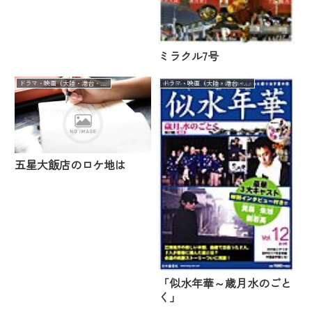
ミラクル7号
ドラマ・映画（大陸・港台・華流）
ドラマ・映画（大陸・港台・華流）
五星大飯店のロケ地は
「似水年華～歳月水のごと
く」