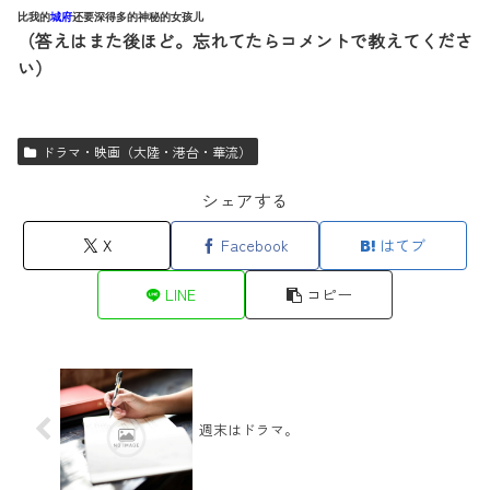
比我的
城府
还要深得多的神秘的女孩儿
（答えはまた後ほど。忘れてたらコメントで教えてくださ
い）
ドラマ・映画（大陸・港台・華流）
シェアする
X
Facebook
はてブ
LINE
コピー
週末はドラマ。