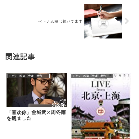
ベトナム語は続いてます
関連記事
ドラマ・映画（大陸・港台・華流）
ドラマ・映画（大陸・港台・華流）
「喜欢你」金城武×周冬雨
を観ました