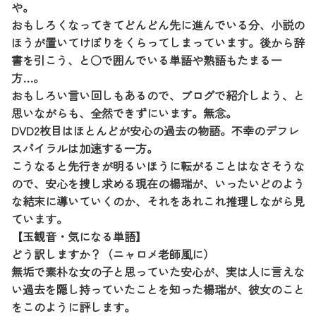
や。
おもしろくなってきてどんどん先に進んでいる分、小説の
ほうが置いてけぼりをくらってしまっています。後から辞
書を引こう、と○で囲んでいる単語や熟語もたまる一
方…。
おもしろい言い回しもあるので、ブログで紹介しよう、と
思いながらも、全然できずにいます。無念。
DVD2枚目はほとんどが安心の過去の物語。不幸のデフレ
スパイラルは加速する一方。
こうなると先行きが明るいほうに転がることはなさそうな
ので、安心を捜し求める現在の楊瑞が、いったいどのよう
な結末に導いていくのか、それをあれこれ推理しながら見
ています。
【玉観音・気になる単語】
どう訳しますか？（ニャロメ老師風に）
無垢で素朴な女の子と思っていた安心が、実は人に言えな
い過去を隠し持っていたことを知った楊瑞が、彼女のこと
をこのように評します。