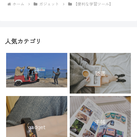
ホーム
ガジェット
【便利な学習ツール】
人気カテゴリ
旅
読書
手帳
gadget