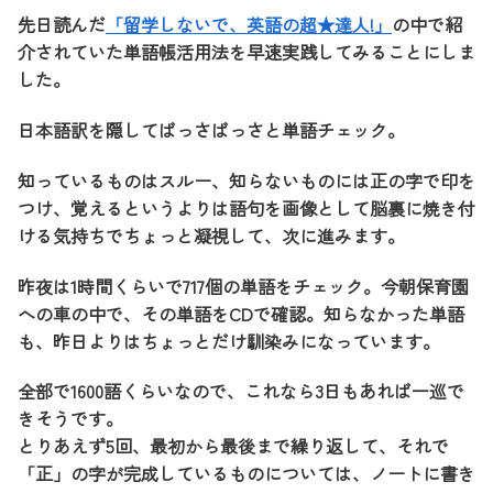
先日読んだ
「留学しないで、英語の超★達人!」
の中で紹
介されていた単語帳活用法を早速実践してみることにしま
した。
日本語訳を隠してばっさばっさと単語チェック。
知っているものはスルー、知らないものには正の字で印を
つけ、覚えるというよりは語句を画像として脳裏に焼き付
ける気持ちでちょっと凝視して、次に進みます。
昨夜は1時間くらいで717個の単語をチェック。今朝保育園
への車の中で、その単語をCDで確認。知らなかった単語
も、昨日よりはちょっとだけ馴染みになっています。
全部で1600語くらいなので、これなら3日もあれば一巡で
きそうです。
とりあえず5回、最初から最後まで繰り返して、それで
「正」の字が完成しているものについては、ノートに書き