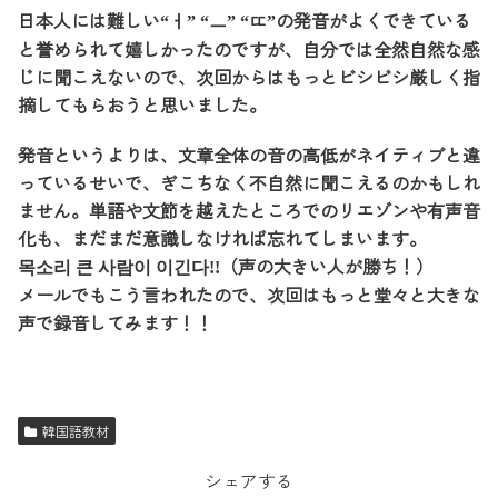
日本人には難しい
の発音がよくできている
“ㅓ” “ㅡ” “ㄸ”
と誉められて嬉しかったのですが、自分では全然自然な感
じに聞こえないので、次回からはもっとビシビシ厳しく指
摘してもらおうと思いました。
発音というよりは、文章全体の音の高低がネイティブと違
っているせいで、ぎこちなく不自然に聞こえるのかもしれ
ません。単語や文節を越えたところでのリエゾンや有声音
化も、まだまだ意識しなければ忘れてしまいます。
（声の大きい人が勝ち！）
목소리 큰 사람이 이긴다!!
メールでもこう言われたので、次回はもっと堂々と大きな
声で録音してみます！！
韓国語教材
シェアする