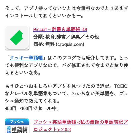
そして、アプリ持ってないひとは今無料なのでとりあえず
インストールしておくといいかもー。
Biscuit – 辞書＆単語帳 3.9
分類: 教育,辞書／辞典／その他
価格: 無料 (croquis.com)
「
クッキー単語帳
」はこのブログでも紹介してます。とっ
ても便利なアプリなので、バグ修正されて今までどおり使
えるといいなあ。
もうひとつおもしろいアプリを見つけたので追記。TOEIC
などレベル別単語集もついて、わからない英単語を、プッ
シュ通知で教えてくれる。
450円→100円でセール中。
プッシュ英語単語帳 <私の最後の単語暗記プ
ロジェクト> 2.0.3