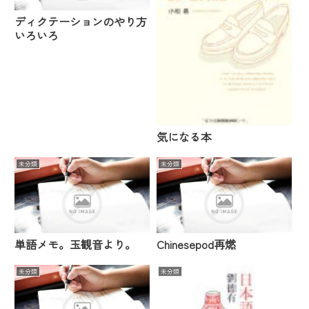
ディクテーションのやり方
いろいろ
気になる本
未分類
未分類
単語メモ。玉観音より。
Chinesepod再燃
未分類
未分類