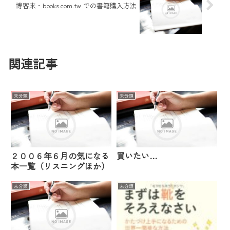
博客来・books.com.tw での書籍購入方法
関連記事
未分類
未分類
２００６年６月の気になる
買いたい…
本一覧（リスニングほか）
未分類
未分類