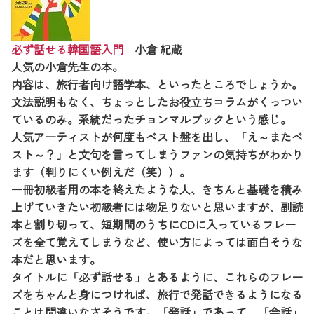
必ず話せる韓国語入門
小倉 紀蔵
人気の小倉先生の本。
内容は、旅行者向け語学本、といったところでしょうか。
文法説明もなく、ちょっとしたお役立ちコラムがくっつい
ているのみ。系統だったチョンマルブックという感じ。
人気アーティストが何度もベスト盤を出し、「え～またベ
スト～？」と文句を言ってしまうファンの気持ちがわかり
ます（判りにくい例えだ（笑））。
一冊初級者用の本を終えたような人、きちんと基礎を積み
上げていきたい初級者には物足りないと思いますが、副読
本と割り切って、短期間のうちにCDに入っているフレー
ズを全て覚えてしまうなど、使い方によっては面白そうな
本だと思います。
タイトルに「必ず話せる」とあるように、これらのフレー
ズをちゃんと身につければ、旅行で発話できるようになる
ことは間違いなさそうです。「発話」であって、「会話」