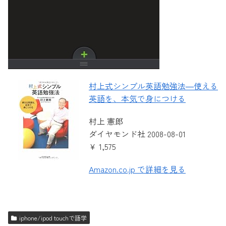
村上式シンプル英語勉強法―使える
英語を、本気で身につける
村上 憲郎
ダイヤモンド社 2008-08-01
￥ 1,575
Amazon.co.jp で詳細を見る
iphone/ipod touchで語学